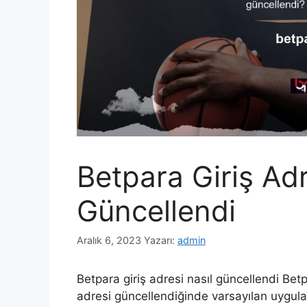
Betpara Giriş Adr
Güncellendi
Aralık 6, 2023
Yazarı:
admin
Betpara giriş adresi nasıl güncellendi Betp
adresi güncellendiğinde varsayılan uygula