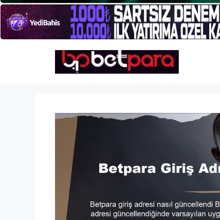
İçeriğe
atla