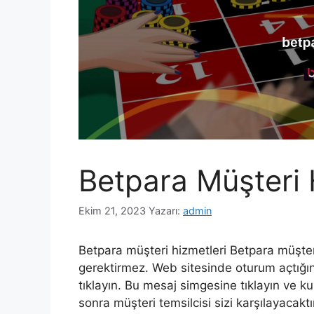
Betpara Müşteri 
Ekim 21, 2023
Yazarı:
admin
Betpara müşteri hizmetleri Betpara müşter
gerektirmez. Web sitesinde oturum açtığı
tıklayın. Bu mesaj simgesine tıklayın ve ku
sonra müşteri temsilcisi sizi karşılayacakt