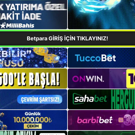
Betpara GİRİŞ İÇİN TIKLAYINIZ!