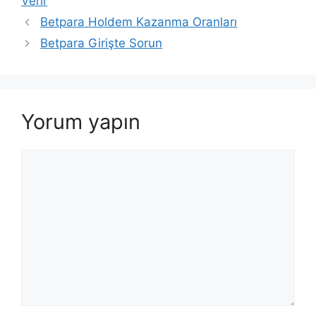
Verir
Betpara Holdem Kazanma Oranları
Betpara Girişte Sorun
Yorum yapın
Yorum