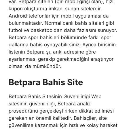
var. Betpara siteleri (biri mobil girişi olan), hızlı
kupon oluşturma imkanı sunan sitelerdir.
Android telefonlar için mobil uygulaması da
bulunmaktadır. Normal canlı bahis siteleri gibi
futbol ve basketboldan daha fazlasını sunuyor.
Betpara spor bahisleri bölümünde farklı spor
dallarına bahis oynayabilirsiniz. Ayrıca birisinin
listenin Betpara şu anki adresine göre
ayarlanması gerekip gerekmediğini araştırıyor
olması da mümkündür.
Betpara Bahis Site
Betpara Bahis Sitesinin Güvenilirliği Web
sitesinin güvenilirliği, Betpara analiz
prosedürünü gerçekleştirirken dikkat edilmesi
gereken en önemli kalitedir. Bahisçiler, site
güvenilirse kazanmak için hızlı ve kolay hareket