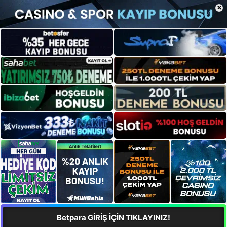
×
Betpara GİRİŞ İÇİN TIKLAYINIZ!