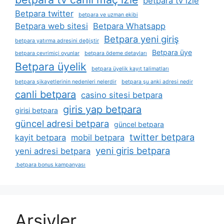
betpara tv izle
Betpara twitter
betpara ve uzman ekibi
Betpara web sitesi
Betpara Whatsapp
Betpara yeni giriş
betpara yatırma adresini değiştir
Betpara üye
betpara çevrimiçi oyunlar
betpara ödeme detayları
Betpara üyelik
betpara üyelik kayıt talimatları
betpara şikayetlerinin nedenleri nelerdir
betpara şu anki adresi nedir
canli betpara
casino sitesi betpara
giris yap betpara
girisi betpara
güncel adresi betpara
güncel betpara
twitter betpara
kayit betpara
mobil betpara
yeni giris betpara
yeni adresi betpara
betpara bonus kampanyası
Arşivler