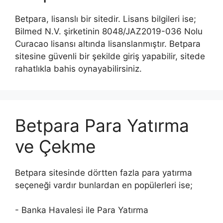
Betpara, lisanslı bir sitedir. Lisans bilgileri ise;
Bilmed N.V. şirketinin 8048/JAZ2019-036 Nolu
Curacao lisansı altında lisanslanmıştır. Betpara
sitesine güvenli bir şekilde giriş yapabilir, sitede
rahatlıkla bahis oynayabilirsiniz.
Betpara Para Yatırma
ve Çekme
Betpara sitesinde dörtten fazla para yatırma
seçeneği vardır bunlardan en popülerleri ise;
- Banka Havalesi ile Para Yatırma