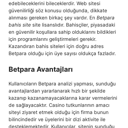
edebileceklerini bileceklerdir. Web sitesi
güvenilirliği söz konusu olduğunda, dikkate
alınması gereken birkaç şey vardır. En
Betpara
bahis site
site lisanslıdır. Bahisçiler, piyasadaki
en güvenilir koşullara sahip olduklarını bildikleri
için programlarını geliştirmeleri gerekir.
Kazandıran bahis siteleri için doğru adres
Betpara olduğu için üye sayısı oldukça fazladır.
Betpara Avantajları
Kullanıcıların Betpara analizi yapması, sunduğu
avantajlardan yararlanarak hızlı bir şekilde
kazanıp kazanamayacaklarına karar vermelerini
de sağlayacaktır. Casino tutkunlarının amacı
siteyi ziyaret etmek olduğu için firma bunun
bilincindedir ve üyelerini bir dizi aktivite ile
desteklemektedir. Kullanıcılar, sitenin sunduğu