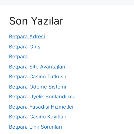
Son Yazılar
Betpara Adresi
Betpara Giriş
Betpara
Betpara Site Avantajları
Betpara Casino Tutkusu
Betpara Ödeme Sistemi
Betpara Üyelik Sonlandırma
Betpara Yasadışı Hizmetler
Betpara Casino Kayıtları
Betpara Link Sorunları