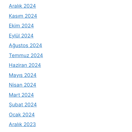
Aralık 2024
Kasım 2024
Ekim 2024
Eylül 2024
Ağustos 2024
Temmuz 2024
Haziran 2024
Mayıs 2024
Nisan 2024
Mart 2024
Şubat 2024
Ocak 2024
Aralık 2023