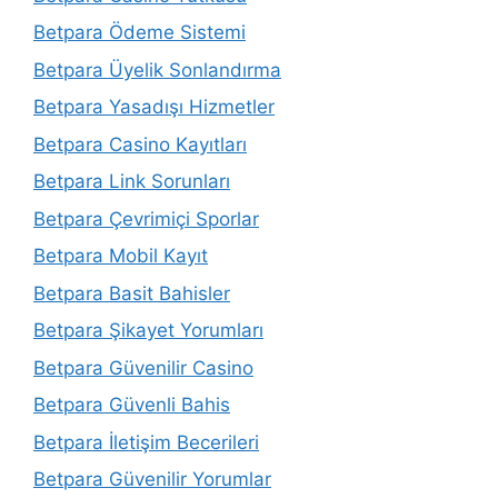
Betpara Ödeme Sistemi
Betpara Üyelik Sonlandırma
Betpara Yasadışı Hizmetler
Betpara Casino Kayıtları
Betpara Link Sorunları
Betpara Çevrimiçi Sporlar
Betpara Mobil Kayıt
Betpara Basit Bahisler
Betpara Şikayet Yorumları
Betpara Güvenilir Casino
Betpara Güvenli Bahis
Betpara İletişim Becerileri
Betpara Güvenilir Yorumlar