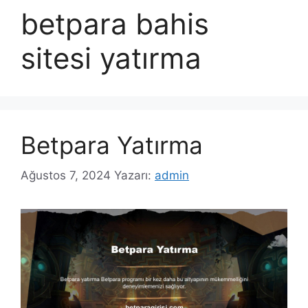
betpara bahis
sitesi yatırma
Betpara Yatırma
Ağustos 7, 2024
Yazarı:
admin