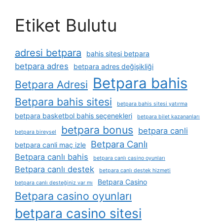
Etiket Bulutu
adresi betpara
bahis sitesi betpara
betpara adres
betpara adres değişikliği
Betpara bahis
Betpara Adresi
Betpara bahis sitesi
betpara bahis sitesi yatırma
betpara basketbol bahis seçenekleri
betpara bilet kazananları
betpara bonus
betpara canli
betpara bireysel
Betpara Canlı
betpara canli maç izle
Betpara canlı bahis
betpara canlı casino oyunları
Betpara canlı destek
betpara canlı destek hizmeti
Betpara Casino
betpara canlı desteğiniz var mı
Betpara casino oyunları
betpara casino sitesi