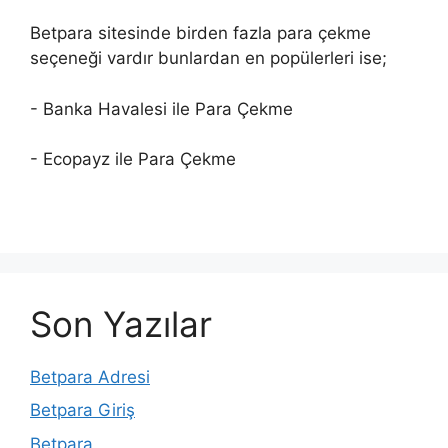
Betpara sitesinde birden fazla para çekme
seçeneği vardır bunlardan en popülerleri ise;
- Banka Havalesi ile Para Çekme
- Ecopayz ile Para Çekme
Son Yazılar
Betpara Adresi
Betpara Giriş
Betpara