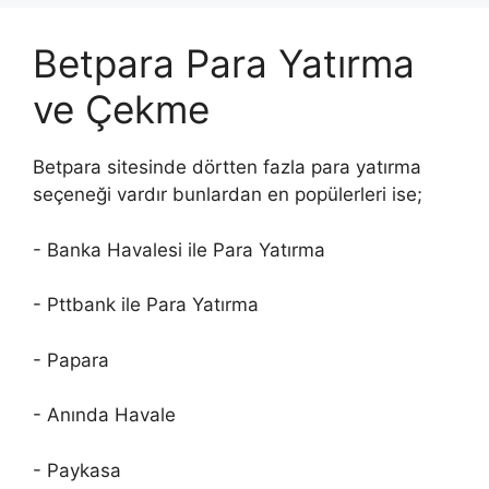
Betpara Para Yatırma
ve Çekme
Betpara sitesinde dörtten fazla para yatırma
seçeneği vardır bunlardan en popülerleri ise;
- Banka Havalesi ile Para Yatırma
- Pttbank ile Para Yatırma
- Papara
- Anında Havale
- Paykasa