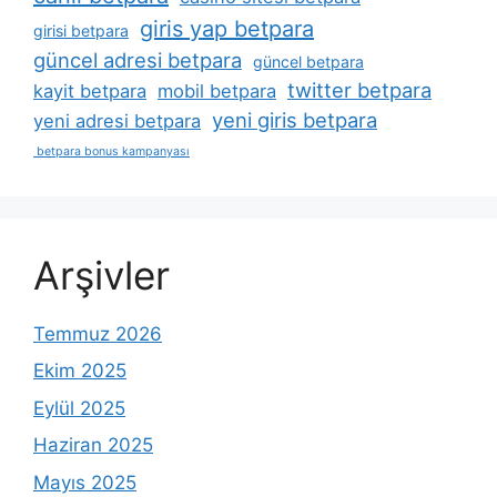
giris yap betpara
girisi betpara
güncel adresi betpara
güncel betpara
twitter betpara
kayit betpara
mobil betpara
yeni giris betpara
yeni adresi betpara
betpara bonus kampanyası
Arşivler
Temmuz 2026
Ekim 2025
Eylül 2025
Haziran 2025
Mayıs 2025