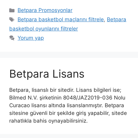
Kategoriler
Betpara Promosyonlar
Etiketler
Betpara basketbol maçlarını filtrele
,
Betpara
basketbol oyunlarını filtreler
Yorum yap
Betpara Lisans
Betpara, lisanslı bir sitedir. Lisans bilgileri ise;
Bilmed N.V. şirketinin 8048/JAZ2019-036 Nolu
Curacao lisansı altında lisanslanmıştır. Betpara
sitesine güvenli bir şekilde giriş yapabilir, sitede
rahatlıkla bahis oynayabilirsiniz.