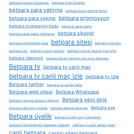
betpara oyuncu kazançları
betpara oyun kuralları
betpara para yatirma
betpara para yatırma formu
betpara promosyon
betpara para çekme
betpara promosyon kodu
betpara sanal bahis
betpara sikayet
betpara sanal bahis platformu
betpara sitesi
betpara sisteminden para
betpara site soru
betpara slot
betpara sorun çözümü
betpara sosyal medya oyun ofisi
betpara telegram
betpara texas hold'em tüm oyun detayları
Betpara tv
betpara tv canli maç
betpara tv canli maç izle
betpara tv izle
Betpara twitter
betpara ve uzman ekibi
Betpara web sitesi
Betpara Whatsapp
Betpara yeni giriş
betpara yatırma adresini değiştir
Betpara üye
betpara çevrimiçi oyunlar
betpara ödeme detayları
Betpara üyelik
betpara üyelik kayıt talimatları
betpara şikayetlerinin nedenleri nelerdir
betpara şu anki adresi nedir
canli betpara
casino sitesi betpara