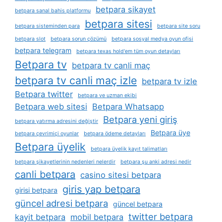
betpara sikayet
betpara sanal bahis platformu
betpara sitesi
betpara sisteminden para
betpara site soru
betpara slot
betpara sorun çözümü
betpara sosyal medya oyun ofisi
betpara telegram
betpara texas hold'em tüm oyun detayları
Betpara tv
betpara tv canli maç
betpara tv canli maç izle
betpara tv izle
Betpara twitter
betpara ve uzman ekibi
Betpara web sitesi
Betpara Whatsapp
Betpara yeni giriş
betpara yatırma adresini değiştir
Betpara üye
betpara çevrimiçi oyunlar
betpara ödeme detayları
Betpara üyelik
betpara üyelik kayıt talimatları
betpara şikayetlerinin nedenleri nelerdir
betpara şu anki adresi nedir
canli betpara
casino sitesi betpara
giris yap betpara
girisi betpara
güncel adresi betpara
güncel betpara
twitter betpara
kayit betpara
mobil betpara