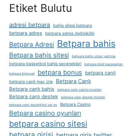
Etiket Bulutu
adresi betpara
bahis sitesi betpara
betpara adres
betpara adres değişikliği
Betpara bahis
Betpara Adresi
Betpara bahis sitesi
betpara bahis sitesi yatırma
betpara basketbol bahis seçenekleri
betpara bilet kazananları
betpara bonus
betpara canli
betpara bireysel
Betpara Canlı
betpara canli maç izle
Betpara canlı bahis
betpara canlı casino oyunları
Betpara canlı destek
betpara canlı destek hizmeti
Betpara Casino
betpara canlı desteğiniz var mı
Betpara casino oyunları
betpara casino sitesi
betpara girisi
betpara giris twitter