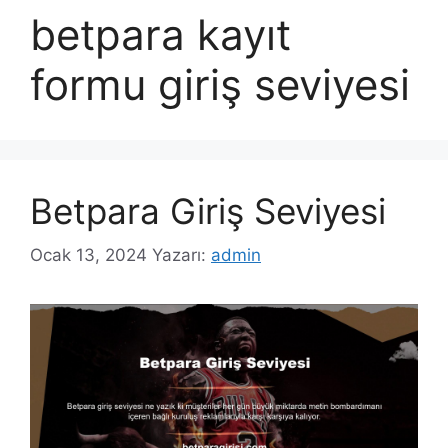
betpara kayıt
formu giriş seviyesi
Betpara Giriş Seviyesi
Ocak 13, 2024
Yazarı:
admin