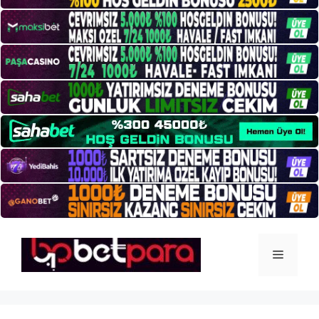
İçeriğe
atla
Menü