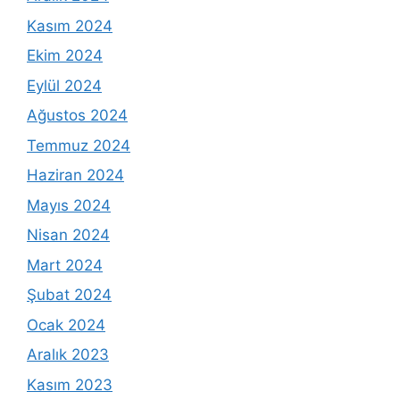
Kasım 2024
Ekim 2024
Eylül 2024
Ağustos 2024
Temmuz 2024
Haziran 2024
Mayıs 2024
Nisan 2024
Mart 2024
Şubat 2024
Ocak 2024
Aralık 2023
Kasım 2023