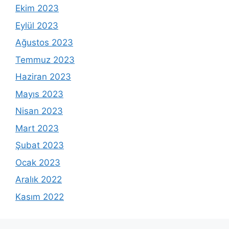
Ekim 2023
Eylül 2023
Ağustos 2023
Temmuz 2023
Haziran 2023
Mayıs 2023
Nisan 2023
Mart 2023
Şubat 2023
Ocak 2023
Aralık 2022
Kasım 2022