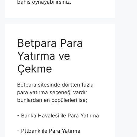
bahis oynayabilirsiniz.
Betpara Para
Yatırma ve
Çekme
Betpara sitesinde dörtten fazla
para yatırma seçeneği vardır
bunlardan en popülerleri ise;
- Banka Havalesi ile Para Yatırma
- Pttbank ile Para Yatırma