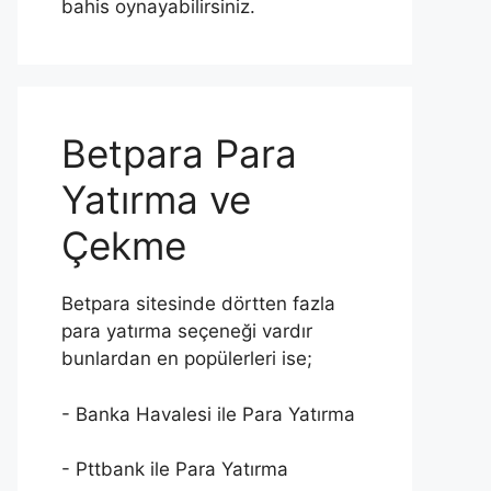
bahis oynayabilirsiniz.
Betpara Para
Yatırma ve
Çekme
Betpara sitesinde dörtten fazla
para yatırma seçeneği vardır
bunlardan en popülerleri ise;
- Banka Havalesi ile Para Yatırma
- Pttbank ile Para Yatırma