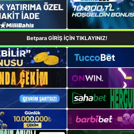
Betpara GİRİŞ İÇİN TIKLAYINIZ!