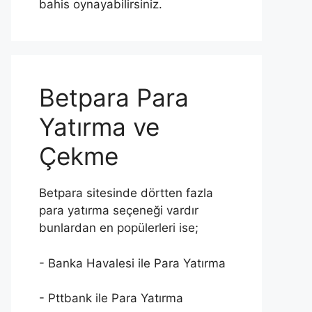
bahis oynayabilirsiniz.
Betpara Para
Yatırma ve
Çekme
Betpara sitesinde dörtten fazla
para yatırma seçeneği vardır
bunlardan en popülerleri ise;
- Banka Havalesi ile Para Yatırma
- Pttbank ile Para Yatırma