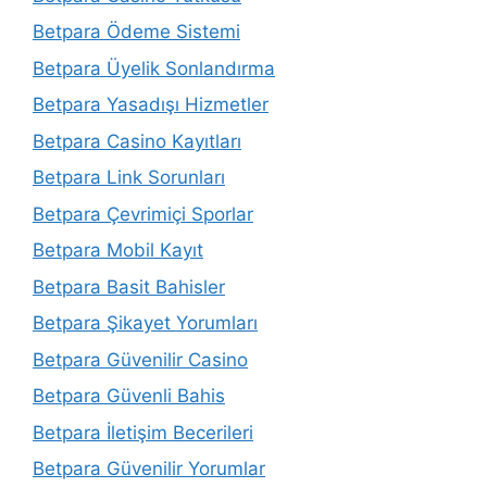
Betpara Ödeme Sistemi
Betpara Üyelik Sonlandırma
Betpara Yasadışı Hizmetler
Betpara Casino Kayıtları
Betpara Link Sorunları
Betpara Çevrimiçi Sporlar
Betpara Mobil Kayıt
Betpara Basit Bahisler
Betpara Şikayet Yorumları
Betpara Güvenilir Casino
Betpara Güvenli Bahis
Betpara İletişim Becerileri
Betpara Güvenilir Yorumlar