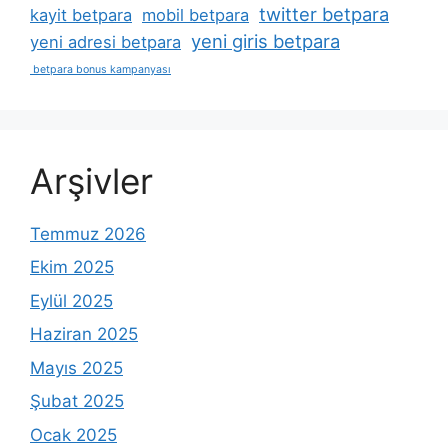
twitter betpara
kayit betpara
mobil betpara
yeni giris betpara
yeni adresi betpara
betpara bonus kampanyası
Arşivler
Temmuz 2026
Ekim 2025
Eylül 2025
Haziran 2025
Mayıs 2025
Şubat 2025
Ocak 2025