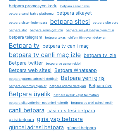
betpara promosyon kodu
betpara sanal bahis
betpara sikayet
betpara sanal bahis platformu
betpara sitesi
betpara sisteminden para
betpara site soru
betpara slot
betpara sorun çözümü
betpara sosyal medya oyun ofisi
betpara telegram
betpara texas hold'em tüm oyun detayları
Betpara tv
betpara tv canli maç
betpara tv canli maç izle
betpara tv izle
Betpara twitter
betpara ve uzman ekibi
Betpara web sitesi
Betpara Whatsapp
Betpara yeni giriş
betpara yatırma adresini değiştir
Betpara üye
betpara çevrimiçi oyunlar
betpara ödeme detayları
Betpara üyelik
betpara üyelik kayıt talimatları
betpara şikayetlerinin nedenleri nelerdir
betpara şu anki adresi nedir
canli betpara
casino sitesi betpara
giris yap betpara
girisi betpara
güncel adresi betpara
güncel betpara