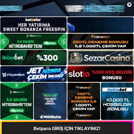
×
Betpara GİRİŞ İÇİN TIKLAYINIZ!