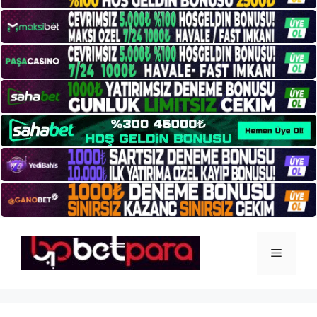
İçeriğe
atla
Menü