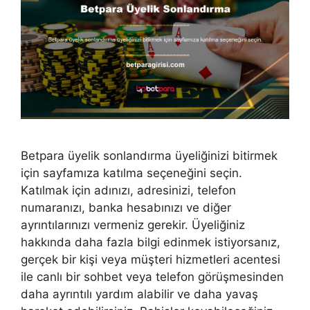
Betpara üyelik sonlandırma üyeliğinizi bitirmek
için sayfamıza katılma seçeneğini seçin.
Katılmak için adınızı, adresinizi, telefon
numaranızı, banka hesabınızı ve diğer
ayrıntılarınızı vermeniz gerekir. Üyeliğiniz
hakkında daha fazla bilgi edinmek istiyorsanız,
gerçek bir kişi veya müşteri hizmetleri acentesi
ile canlı bir sohbet veya telefon görüşmesinden
daha ayrıntılı yardım alabilir ve daha yavaş