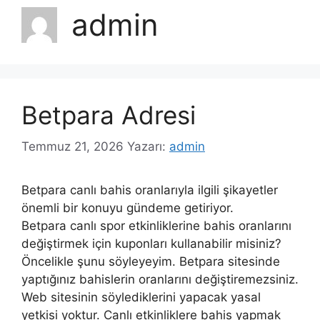
admin
Betpara Adresi
Temmuz 21, 2026
Yazarı:
admin
Betpara canlı bahis oranlarıyla ilgili şikayetler
önemli bir konuyu gündeme getiriyor.
Betpara canlı spor etkinliklerine bahis oranlarını
değiştirmek için kuponları kullanabilir misiniz?
Öncelikle şunu söyleyeyim. Betpara sitesinde
yaptığınız bahislerin oranlarını değiştiremezsiniz.
Web sitesinin söylediklerini yapacak yasal
yetkisi yoktur. Canlı etkinliklere bahis yapmak