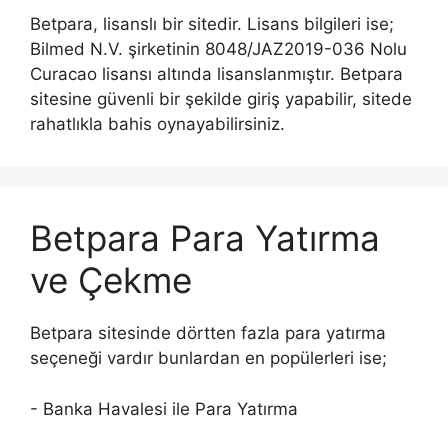
Betpara, lisanslı bir sitedir. Lisans bilgileri ise;
Bilmed N.V. şirketinin 8048/JAZ2019-036 Nolu
Curacao lisansı altında lisanslanmıştır. Betpara
sitesine güvenli bir şekilde giriş yapabilir, sitede
rahatlıkla bahis oynayabilirsiniz.
Betpara Para Yatırma
ve Çekme
Betpara sitesinde dörtten fazla para yatırma
seçeneği vardır bunlardan en popülerleri ise;
- Banka Havalesi ile Para Yatırma