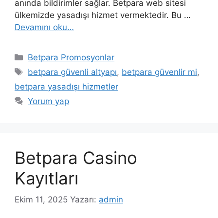
anında bildirimler sağlar. Betpara web sitesi
ülkemizde yasadışı hizmet vermektedir. Bu …
Devamını oku…
Kategoriler
Betpara Promosyonlar
Etiketler
betpara güvenli altyapı
,
betpara güvenlir mi
,
betpara yasadışı hizmetler
Yorum yap
Betpara Casino
Kayıtları
Ekim 11, 2025
Yazarı:
admin