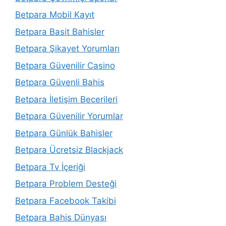
Betpara Mobil Kayıt
Betpara Basit Bahisler
Betpara Şikayet Yorumları
Betpara Güvenilir Casino
Betpara Güvenli Bahis
Betpara İletişim Becerileri
Betpara Güvenilir Yorumlar
Betpara Günlük Bahisler
Betpara Ücretsiz Blackjack
Betpara Tv İçeriği
Betpara Problem Desteği
Betpara Facebook Takibi
Betpara Bahis Dünyası