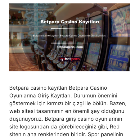
Betpara casino kayıtları Betpara Casino
Oyunlarına Giriş Kayıtları. Durumun önemini
göstermek için kırmızı bir çizgi ile bölün. Bazen,
web sitesi tasarımının en önemli şey olduğunu
düşünüyoruz. Betpara giriş casino oyunlarının
site logosundan da görebileceğiniz gibi, Red
sitenin ana renklerinden biridir. Spor panelinin