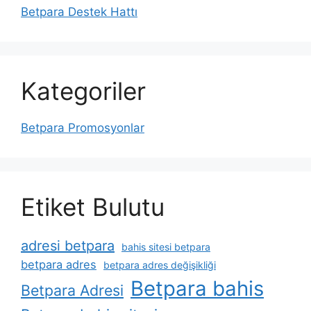
Betpara Destek Hattı
Kategoriler
Betpara Promosyonlar
Etiket Bulutu
adresi betpara
bahis sitesi betpara
betpara adres
betpara adres değişikliği
Betpara bahis
Betpara Adresi