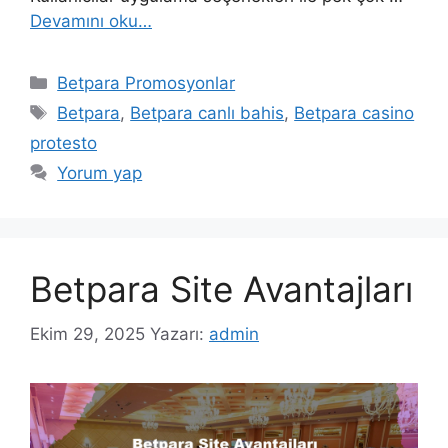
Devamını oku…
Kategoriler
Betpara Promosyonlar
Etiketler
Betpara
,
Betpara canlı bahis
,
Betpara casino
protesto
Yorum yap
Betpara Site Avantajları
Ekim 29, 2025
Yazarı:
admin