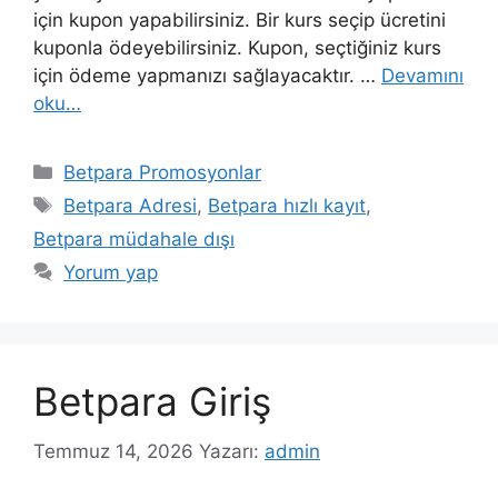
için kupon yapabilirsiniz. Bir kurs seçip ücretini
kuponla ödeyebilirsiniz. Kupon, seçtiğiniz kurs
için ödeme yapmanızı sağlayacaktır. …
Devamını
oku…
Kategoriler
Betpara Promosyonlar
Etiketler
Betpara Adresi
,
Betpara hızlı kayıt
,
Betpara müdahale dışı
Yorum yap
Betpara Giriş
Temmuz 14, 2026
Yazarı:
admin