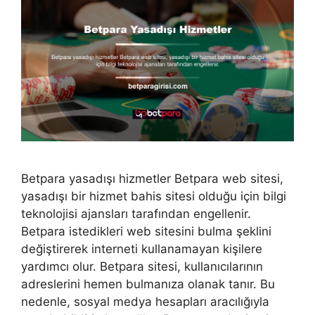
Betpara yasadışı hizmetler Betpara web sitesi,
yasadışı bir hizmet bahis sitesi olduğu için bilgi
teknolojisi ajansları tarafından engellenir.
Betpara istedikleri web sitesini bulma şeklini
değiştirerek interneti kullanamayan kişilere
yardımcı olur. Betpara sitesi, kullanıcılarının
adreslerini hemen bulmanıza olanak tanır. Bu
nedenle, sosyal medya hesapları aracılığıyla