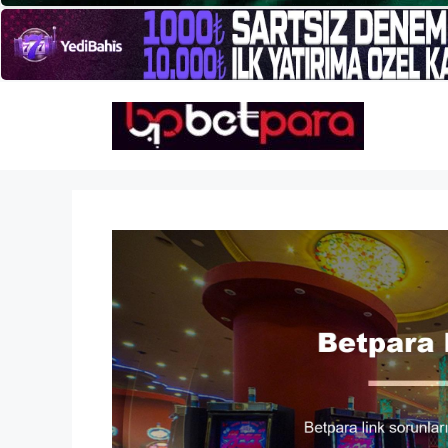
İçeriğe
atla