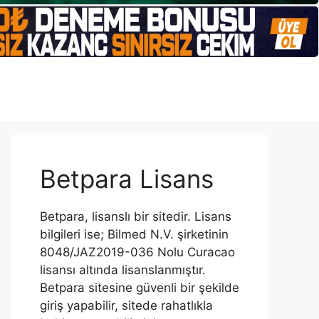
Betpara Lisans
Betpara, lisanslı bir sitedir. Lisans
bilgileri ise; Bilmed N.V. şirketinin
8048/JAZ2019-036 Nolu Curacao
lisansı altında lisanslanmıştır.
Betpara sitesine güvenli bir şekilde
giriş yapabilir, sitede rahatlıkla