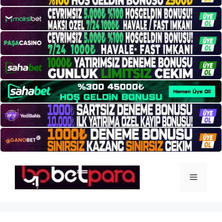
İçeriğe
atla
Menü