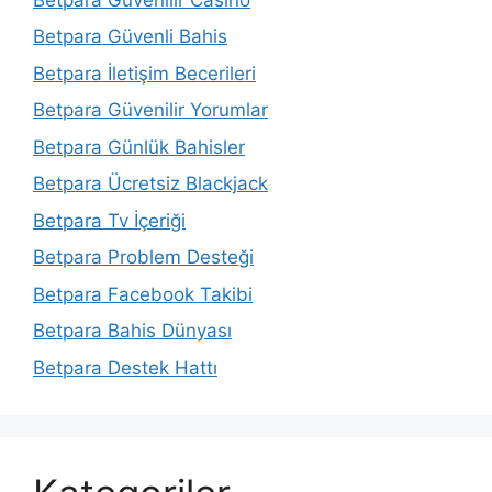
Betpara Güvenli Bahis
Betpara İletişim Becerileri
Betpara Güvenilir Yorumlar
Betpara Günlük Bahisler
Betpara Ücretsiz Blackjack
Betpara Tv İçeriği
Betpara Problem Desteği
Betpara Facebook Takibi
Betpara Bahis Dünyası
Betpara Destek Hattı