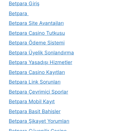
Betpara Giriş
Betpara
Betpara Site Avantajları
Betpara Casino Tutkusu
Betpara Ödeme Sistemi
Betpara Üyelik Sonlandırma
Betpara Yasadışı Hizmetler
Betpara Casino Kayıtları
Betpara Link Sorunları
Betpara Çevrimiçi Sporlar
Betpara Mobil Kayıt
Betpara Basit Bahisler
Betpara Şikayet Yorumları
Betpara Güvenilir Casino