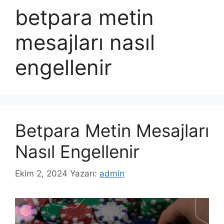
betpara metin
mesajları nasıl
engellenir
Betpara Metin Mesajları
Nasıl Engellenir
Ekim 2, 2024
Yazarı:
admin