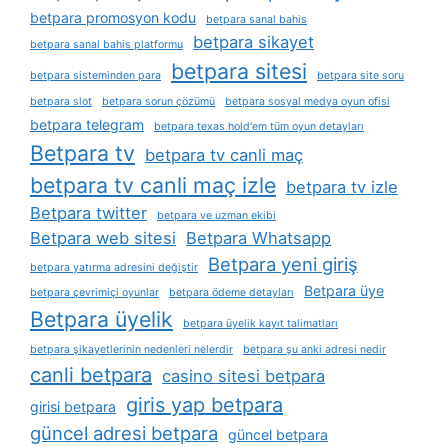
betpara promosyon kodu
betpara sanal bahis
betpara sikayet
betpara sanal bahis platformu
betpara sitesi
betpara sisteminden para
betpara site soru
betpara slot
betpara sorun çözümü
betpara sosyal medya oyun ofisi
betpara telegram
betpara texas hold'em tüm oyun detayları
Betpara tv
betpara tv canli maç
betpara tv canli maç izle
betpara tv izle
Betpara twitter
betpara ve uzman ekibi
Betpara web sitesi
Betpara Whatsapp
Betpara yeni giriş
betpara yatırma adresini değiştir
Betpara üye
betpara çevrimiçi oyunlar
betpara ödeme detayları
Betpara üyelik
betpara üyelik kayıt talimatları
betpara şikayetlerinin nedenleri nelerdir
betpara şu anki adresi nedir
canli betpara
casino sitesi betpara
giris yap betpara
girisi betpara
güncel adresi betpara
güncel betpara