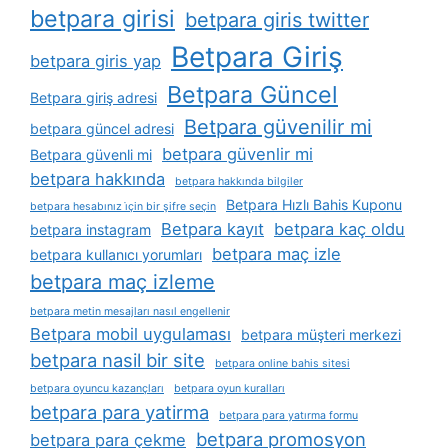
betpara girisi
betpara giris twitter
Betpara Giriş
betpara giris yap
Betpara Güncel
Betpara giriş adresi
Betpara güvenilir mi
betpara güncel adresi
betpara güvenlir mi
Betpara güvenli mi
betpara hakkında
betpara hakkında bilgiler
Betpara Hızlı Bahis Kuponu
betpara hesabınız i̇çin bir şifre seçin
Betpara kayıt
betpara kaç oldu
betpara instagram
betpara maç izle
betpara kullanıcı yorumları
betpara maç izleme
betpara metin mesajları nasıl engellenir
Betpara mobil uygulaması
betpara müşteri merkezi
betpara nasil bir site
betpara online bahis sitesi
betpara oyuncu kazançları
betpara oyun kuralları
betpara para yatirma
betpara para yatırma formu
betpara promosyon
betpara para çekme