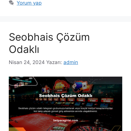
Yorum yap
Seobhais Çözüm
Odaklı
Nisan 24, 2024
Yazarı:
admin