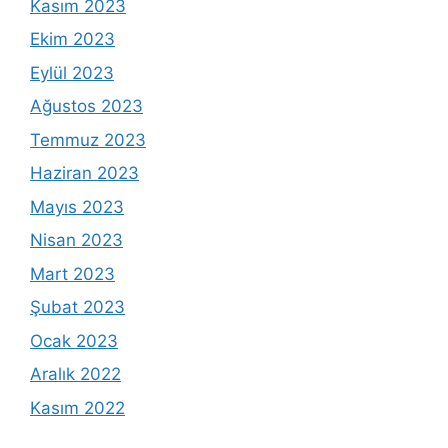
Kasım 2023
Ekim 2023
Eylül 2023
Ağustos 2023
Temmuz 2023
Haziran 2023
Mayıs 2023
Nisan 2023
Mart 2023
Şubat 2023
Ocak 2023
Aralık 2022
Kasım 2022