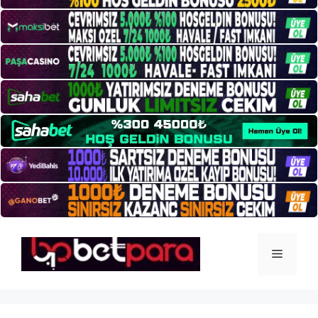
İçeriğe
atla
Menü