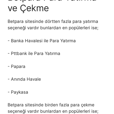
ve Çekme
Betpara sitesinde dörtten fazla para yatırma
seçeneği vardır bunlardan en popülerleri ise;
- Banka Havalesi ile Para Yatırma
- Pttbank ile Para Yatırma
- Papara
- Anında Havale
- Paykasa
Betpara sitesinde birden fazla para çekme
seçeneği vardır bunlardan en popülerleri ise;