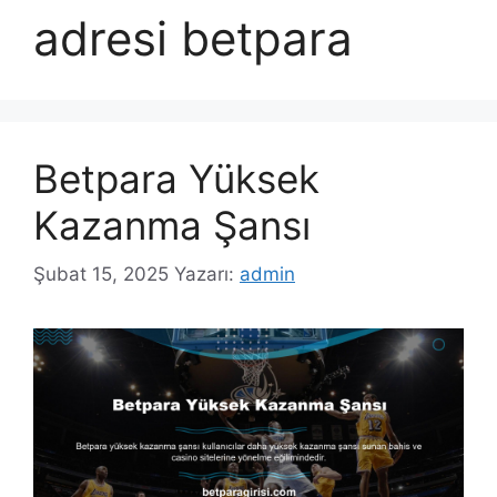
adresi betpara
Betpara Yüksek
Kazanma Şansı
Şubat 15, 2025
Yazarı:
admin