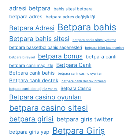
adresi betpara
bahis sitesi betpara
betpara adres
betpara adres değişikliği
Betpara bahis
Betpara Adresi
Betpara bahis sitesi
betpara bahis sitesi yatırma
betpara basketbol bahis seçenekleri
betpara bilet kazananları
betpara bonus
betpara canli
betpara bireysel
Betpara Canlı
betpara canli maç izle
Betpara canlı bahis
betpara canlı casino oyunları
Betpara canlı destek
betpara canlı destek hizmeti
Betpara Casino
betpara canlı desteğiniz var mı
Betpara casino oyunları
betpara casino sitesi
betpara girisi
betpara giris twitter
Betpara Giriş
betpara giris yap