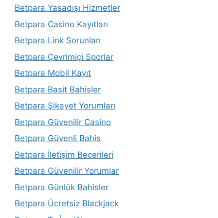
Betpara Yasadışı Hizmetler
Betpara Casino Kayıtları
Betpara Link Sorunları
Betpara Çevrimiçi Sporlar
Betpara Mobil Kayıt
Betpara Basit Bahisler
Betpara Şikayet Yorumları
Betpara Güvenilir Casino
Betpara Güvenli Bahis
Betpara İletişim Becerileri
Betpara Güvenilir Yorumlar
Betpara Günlük Bahisler
Betpara Ücretsiz Blackjack