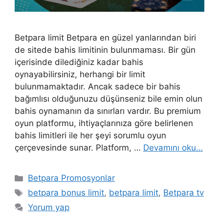
Betpara limit Betpara en güzel yanlarından biri
de sitede bahis limitinin bulunmaması. Bir gün
içerisinde dilediğiniz kadar bahis
oynayabilirsiniz, herhangi bir limit
bulunmamaktadır. Ancak sadece bir bahis
bağımlısı olduğunuzu düşünseniz bile emin olun
bahis oynamanın da sınırları vardır. Bu premium
oyun platformu, ihtiyaçlarınıza göre belirlenen
bahis limitleri ile her şeyi sorumlu oyun
çerçevesinde sunar. Platform, …
Devamını oku…
Kategoriler
Betpara Promosyonlar
Etiketler
betpara bonus limit
,
betpara limit
,
Betpara tv
Yorum yap