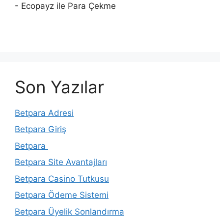
- Ecopayz ile Para Çekme
Son Yazılar
Betpara Adresi
Betpara Giriş
Betpara
Betpara Site Avantajları
Betpara Casino Tutkusu
Betpara Ödeme Sistemi
Betpara Üyelik Sonlandırma