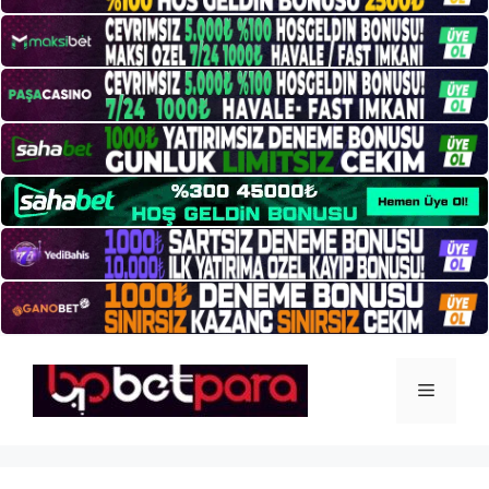
İçeriğe
atla
Menü