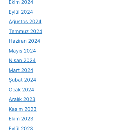
Ekim 2024
Eylül 2024
Ağustos 2024
Temmuz 2024
Haziran 2024
Mayıs 2024
Nisan 2024
Mart 2024
Şubat 2024
Ocak 2024
Aralık 2023
Kasım 2023
Ekim 2023
Eylül 2023