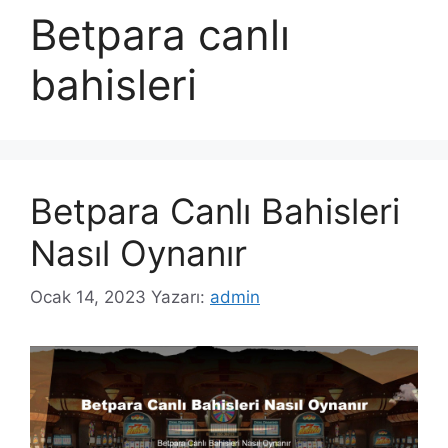
Betpara canlı
bahisleri
Betpara Canlı Bahisleri
Nasıl Oynanır
Ocak 14, 2023
Yazarı:
admin