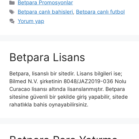
Kategoriler
Betpara Promosyonlar
Etiketler
Betpara canlı bahisleri
,
Betpara canlı futbol
Yorum yap
Betpara Lisans
Betpara, lisanslı bir sitedir. Lisans bilgileri ise;
Bilmed N.V. şirketinin 8048/JAZ2019-036 Nolu
Curacao lisansı altında lisanslanmıştır. Betpara
sitesine güvenli bir şekilde giriş yapabilir, sitede
rahatlıkla bahis oynayabilirsiniz.