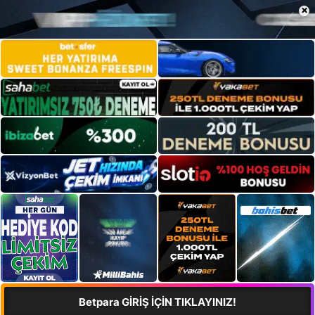
×
Betpara GİRİŞ İÇİN TIKLAYINIZ!