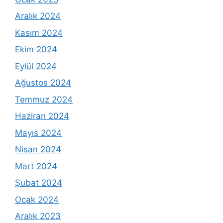
Aralık 2024
Kasım 2024
Ekim 2024
Eylül 2024
Ağustos 2024
Temmuz 2024
Haziran 2024
Mayıs 2024
Nisan 2024
Mart 2024
Şubat 2024
Ocak 2024
Aralık 2023