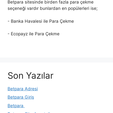
Betpara sitesinde birden fazla para çekme
seçeneği vardır bunlardan en popülerleri ise;
- Banka Havalesi ile Para Çekme
- Ecopayz ile Para Çekme
Son Yazılar
Betpara Adresi
Betpara Giriş
Betpara