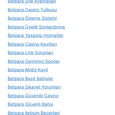
Betpara Site Avantajları
Betpara Casino Tutkusu
Betpara Ödeme Sistemi
Betpara Üyelik Sonlandırma
Betpara Yasadışı Hizmetler
Betpara Casino Kayıtları
Betpara Link Sorunları
Betpara Çevrimiçi Sporlar
Betpara Mobil Kayıt
Betpara Basit Bahisler
Betpara Şikayet Yorumları
Betpara Güvenilir Casino
Betpara Güvenli Bahis
Betpara İletişim Becerileri