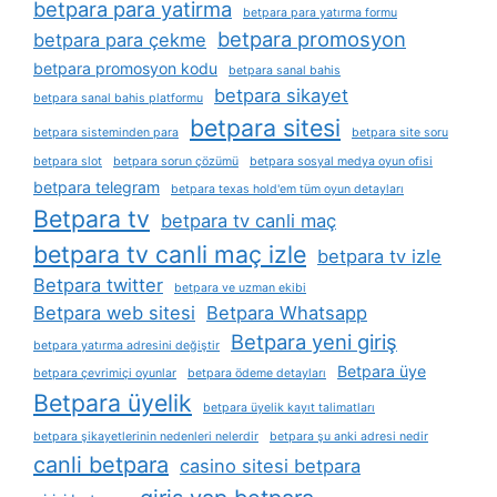
betpara para yatirma
betpara para yatırma formu
betpara promosyon
betpara para çekme
betpara promosyon kodu
betpara sanal bahis
betpara sikayet
betpara sanal bahis platformu
betpara sitesi
betpara sisteminden para
betpara site soru
betpara slot
betpara sorun çözümü
betpara sosyal medya oyun ofisi
betpara telegram
betpara texas hold'em tüm oyun detayları
Betpara tv
betpara tv canli maç
betpara tv canli maç izle
betpara tv izle
Betpara twitter
betpara ve uzman ekibi
Betpara web sitesi
Betpara Whatsapp
Betpara yeni giriş
betpara yatırma adresini değiştir
Betpara üye
betpara çevrimiçi oyunlar
betpara ödeme detayları
Betpara üyelik
betpara üyelik kayıt talimatları
betpara şikayetlerinin nedenleri nelerdir
betpara şu anki adresi nedir
canli betpara
casino sitesi betpara