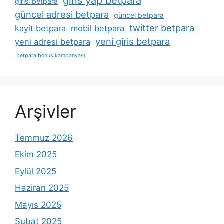
giris yap betpara
girisi betpara
güncel adresi betpara
güncel betpara
twitter betpara
kayit betpara
mobil betpara
yeni giris betpara
yeni adresi betpara
betpara bonus kampanyası
Arşivler
Temmuz 2026
Ekim 2025
Eylül 2025
Haziran 2025
Mayıs 2025
Şubat 2025