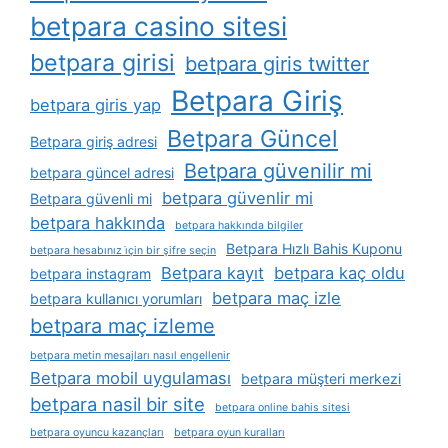
betpara casino sitesi
betpara girisi
betpara giris twitter
Betpara Giriş
betpara giris yap
Betpara Güncel
Betpara giriş adresi
Betpara güvenilir mi
betpara güncel adresi
betpara güvenlir mi
Betpara güvenli mi
betpara hakkında
betpara hakkında bilgiler
Betpara Hızlı Bahis Kuponu
betpara hesabınız i̇çin bir şifre seçin
Betpara kayıt
betpara kaç oldu
betpara instagram
betpara maç izle
betpara kullanıcı yorumları
betpara maç izleme
betpara metin mesajları nasıl engellenir
Betpara mobil uygulaması
betpara müşteri merkezi
betpara nasil bir site
betpara online bahis sitesi
betpara oyuncu kazançları
betpara oyun kuralları