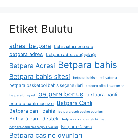
Etiket Bulutu
adresi betpara
bahis sitesi betpara
betpara adres
betpara adres değişikliği
Betpara bahis
Betpara Adresi
Betpara bahis sitesi
betpara bahis sitesi yatırma
betpara basketbol bahis seçenekleri
betpara bilet kazananları
betpara bonus
betpara canli
betpara bireysel
Betpara Canlı
betpara canli maç izle
Betpara canlı bahis
betpara canlı casino oyunları
Betpara canlı destek
betpara canlı destek hizmeti
Betpara Casino
betpara canlı desteğiniz var mı
Betpara casino oyunları