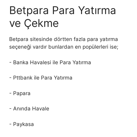
Betpara Para Yatırma
ve Çekme
Betpara sitesinde dörtten fazla para yatırma
seçeneği vardır bunlardan en popülerleri ise;
- Banka Havalesi ile Para Yatırma
- Pttbank ile Para Yatırma
- Papara
- Anında Havale
- Paykasa