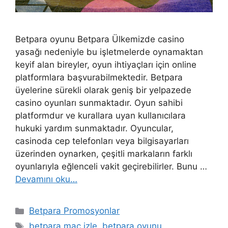
Betpara oyunu Betpara Ülkemizde casino
yasağı nedeniyle bu işletmelerde oynamaktan
keyif alan bireyler, oyun ihtiyaçları için online
platformlara başvurabilmektedir. Betpara
üyelerine sürekli olarak geniş bir yelpazede
casino oyunları sunmaktadır. Oyun sahibi
platformdur ve kurallara uyan kullanıcılara
hukuki yardım sunmaktadır. Oyuncular,
casinoda cep telefonları veya bilgisayarları
üzerinden oynarken, çeşitli markaların farklı
oyunlarıyla eğlenceli vakit geçirebilirler. Bunu …
Devamını oku…
Kategoriler
Betpara Promosyonlar
Etiketler
betpara maç izle
,
betpara oyunu