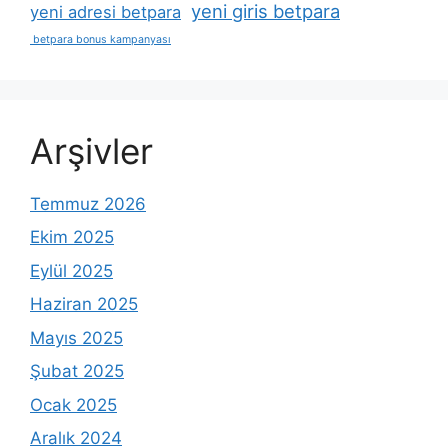
yeni giris betpara
yeni adresi betpara
betpara bonus kampanyası
Arşivler
Temmuz 2026
Ekim 2025
Eylül 2025
Haziran 2025
Mayıs 2025
Şubat 2025
Ocak 2025
Aralık 2024