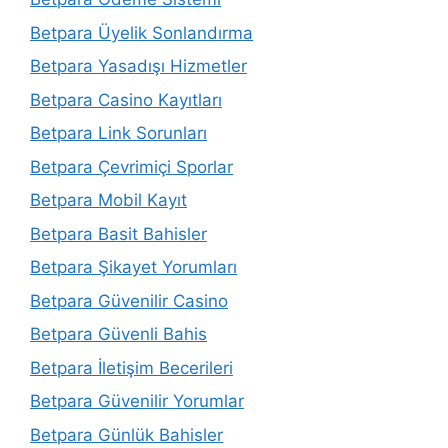
Betpara Üyelik Sonlandırma
Betpara Yasadışı Hizmetler
Betpara Casino Kayıtları
Betpara Link Sorunları
Betpara Çevrimiçi Sporlar
Betpara Mobil Kayıt
Betpara Basit Bahisler
Betpara Şikayet Yorumları
Betpara Güvenilir Casino
Betpara Güvenli Bahis
Betpara İletişim Becerileri
Betpara Güvenilir Yorumlar
Betpara Günlük Bahisler