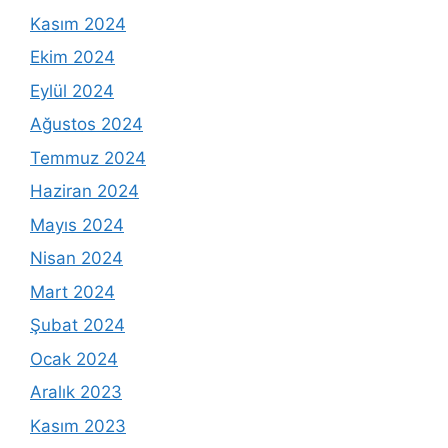
Kasım 2024
Ekim 2024
Eylül 2024
Ağustos 2024
Temmuz 2024
Haziran 2024
Mayıs 2024
Nisan 2024
Mart 2024
Şubat 2024
Ocak 2024
Aralık 2023
Kasım 2023