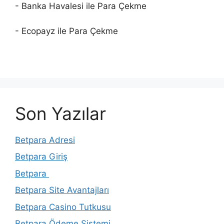
- Banka Havalesi ile Para Çekme
- Ecopayz ile Para Çekme
Son Yazılar
Betpara Adresi
Betpara Giriş
Betpara
Betpara Site Avantajları
Betpara Casino Tutkusu
Betpara Ödeme Sistemi