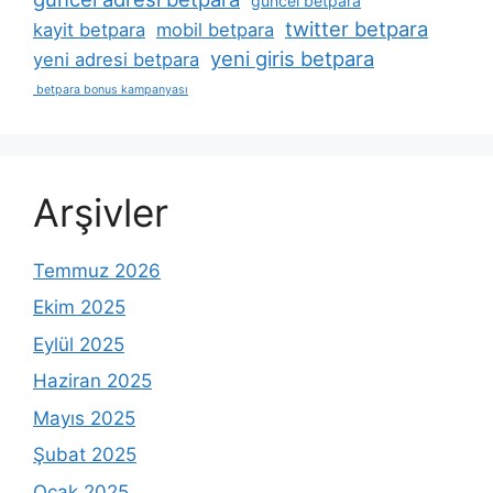
güncel betpara
twitter betpara
kayit betpara
mobil betpara
yeni giris betpara
yeni adresi betpara
betpara bonus kampanyası
Arşivler
Temmuz 2026
Ekim 2025
Eylül 2025
Haziran 2025
Mayıs 2025
Şubat 2025
Ocak 2025