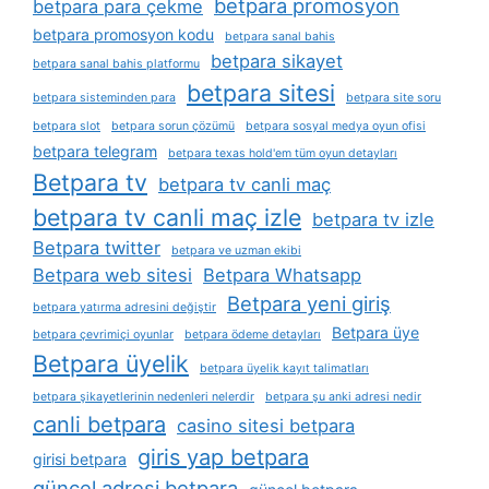
betpara promosyon
betpara para çekme
betpara promosyon kodu
betpara sanal bahis
betpara sikayet
betpara sanal bahis platformu
betpara sitesi
betpara sisteminden para
betpara site soru
betpara slot
betpara sorun çözümü
betpara sosyal medya oyun ofisi
betpara telegram
betpara texas hold'em tüm oyun detayları
Betpara tv
betpara tv canli maç
betpara tv canli maç izle
betpara tv izle
Betpara twitter
betpara ve uzman ekibi
Betpara web sitesi
Betpara Whatsapp
Betpara yeni giriş
betpara yatırma adresini değiştir
Betpara üye
betpara çevrimiçi oyunlar
betpara ödeme detayları
Betpara üyelik
betpara üyelik kayıt talimatları
betpara şikayetlerinin nedenleri nelerdir
betpara şu anki adresi nedir
canli betpara
casino sitesi betpara
giris yap betpara
girisi betpara
güncel adresi betpara