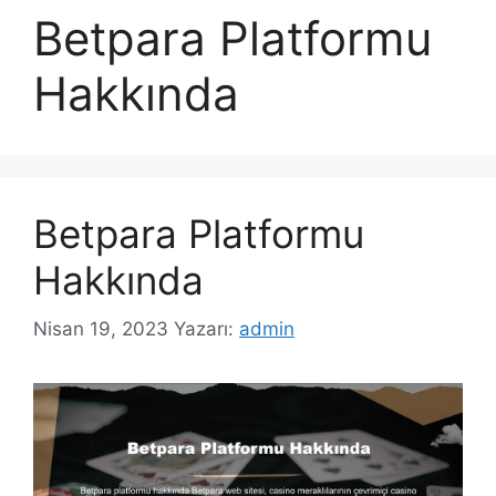
Betpara Platformu
Hakkında
Betpara Platformu
Hakkında
Nisan 19, 2023
Yazarı:
admin