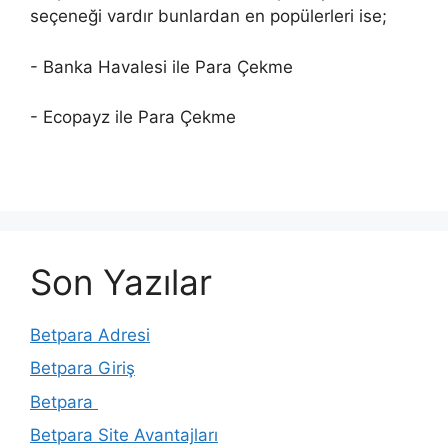
seçeneği vardır bunlardan en popülerleri ise;
- Banka Havalesi ile Para Çekme
- Ecopayz ile Para Çekme
Son Yazılar
Betpara Adresi
Betpara Giriş
Betpara
Betpara Site Avantajları