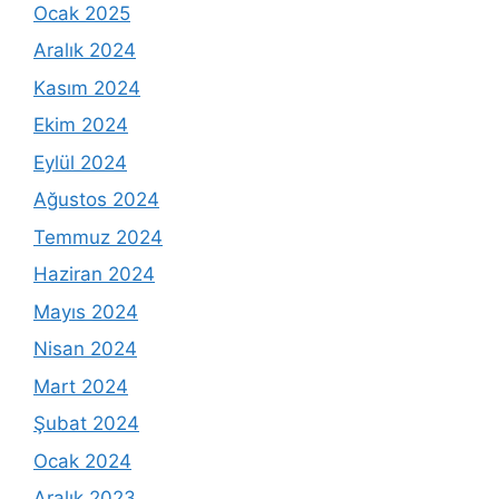
Ocak 2025
Aralık 2024
Kasım 2024
Ekim 2024
Eylül 2024
Ağustos 2024
Temmuz 2024
Haziran 2024
Mayıs 2024
Nisan 2024
Mart 2024
Şubat 2024
Ocak 2024
Aralık 2023