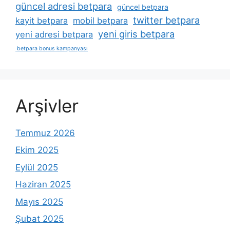
güncel adresi betpara
güncel betpara
twitter betpara
kayit betpara
mobil betpara
yeni giris betpara
yeni adresi betpara
betpara bonus kampanyası
Arşivler
Temmuz 2026
Ekim 2025
Eylül 2025
Haziran 2025
Mayıs 2025
Şubat 2025