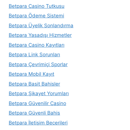
Betpara Casino Tutkusu
Betpara Ödeme Sistemi
Betpara Üyelik Sonlandırma
Betpara Yasadışı Hizmetler
Betpara Casino Kayıtları
Betpara Link Sorunları
Betpara Çevrimiçi Sporlar
Betpara Mobil Kayıt
Betpara Basit Bahisler
Betpara Şikayet Yorumları
Betpara Güvenilir Casino
Betpara Güvenli Bahis
Betpara İletişim Becerileri