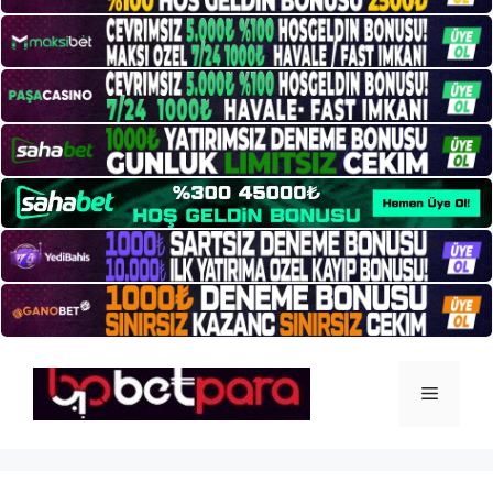
İçeriğe
atla
Menü