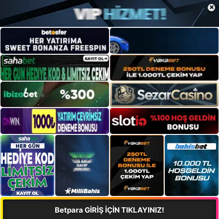
×
Betpara GİRİŞ İÇİN TIKLAYINIZ!