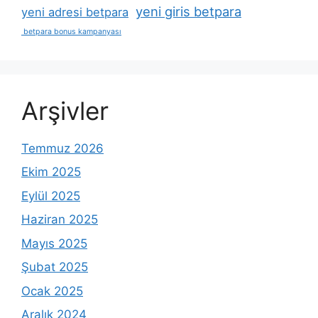
yeni giris betpara
yeni adresi betpara
betpara bonus kampanyası
Arşivler
Temmuz 2026
Ekim 2025
Eylül 2025
Haziran 2025
Mayıs 2025
Şubat 2025
Ocak 2025
Aralık 2024