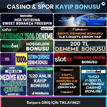
×
Betpara GİRİŞ İÇİN TIKLAYINIZ!