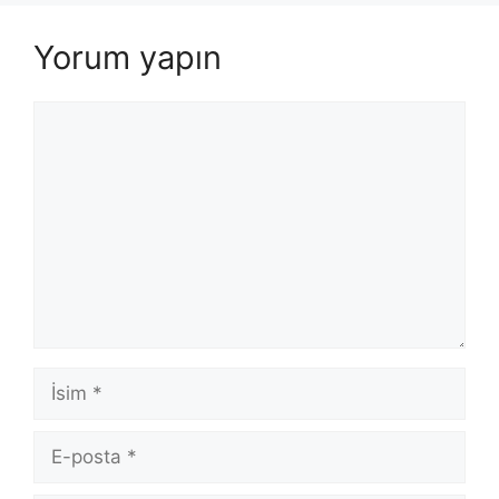
Yorum yapın
Yorum
İsim
E-
posta