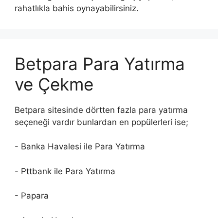
rahatlıkla bahis oynayabilirsiniz.
Betpara Para Yatırma
ve Çekme
Betpara sitesinde dörtten fazla para yatırma
seçeneği vardır bunlardan en popülerleri ise;
- Banka Havalesi ile Para Yatırma
- Pttbank ile Para Yatırma
- Papara