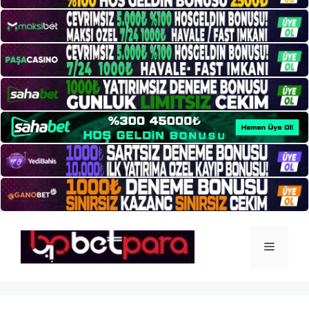
İçeriğe
atla
Menü