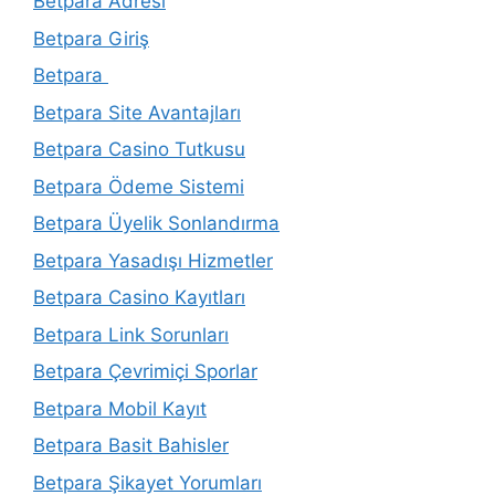
Betpara Adresi
Betpara Giriş
Betpara
Betpara Site Avantajları
Betpara Casino Tutkusu
Betpara Ödeme Sistemi
Betpara Üyelik Sonlandırma
Betpara Yasadışı Hizmetler
Betpara Casino Kayıtları
Betpara Link Sorunları
Betpara Çevrimiçi Sporlar
Betpara Mobil Kayıt
Betpara Basit Bahisler
Betpara Şikayet Yorumları