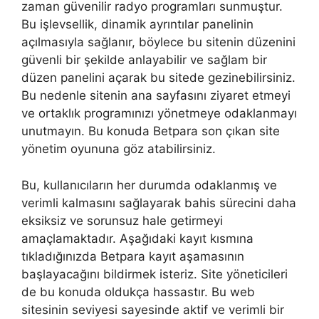
zaman güvenilir radyo programları sunmuştur.
Bu işlevsellik, dinamik ayrıntılar panelinin
açılmasıyla sağlanır, böylece bu sitenin düzenini
güvenli bir şekilde anlayabilir ve sağlam bir
düzen panelini açarak bu sitede gezinebilirsiniz.
Bu nedenle sitenin ana sayfasını ziyaret etmeyi
ve ortaklık programınızı yönetmeye odaklanmayı
unutmayın. Bu konuda Betpara son çıkan site
yönetim oyununa göz atabilirsiniz.
Bu, kullanıcıların her durumda odaklanmış ve
verimli kalmasını sağlayarak bahis sürecini daha
eksiksiz ve sorunsuz hale getirmeyi
amaçlamaktadır. Aşağıdaki kayıt kısmına
tıkladığınızda Betpara kayıt aşamasının
başlayacağını bildirmek isteriz. Site yöneticileri
de bu konuda oldukça hassastır. Bu web
sitesinin seviyesi sayesinde aktif ve verimli bir