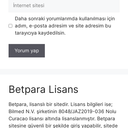
İnternet
sitesi
Daha sonraki yorumlarımda kullanılması için
adım, e-posta adresim ve site adresim bu
tarayıcıya kaydedilsin.
Betpara Lisans
Betpara, lisanslı bir sitedir. Lisans bilgileri ise;
Bilmed N.V. şirketinin 8048/JAZ2019-036 Nolu
Curacao lisansı altında lisanslanmıştır. Betpara
sitesine güvenli bir şekilde giriş yapabilir, sitede