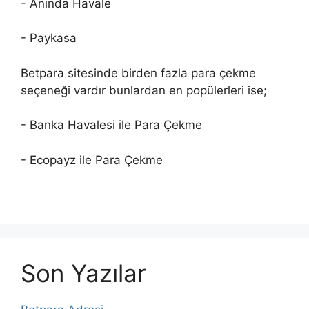
- Anında Havale
- Paykasa
Betpara sitesinde birden fazla para çekme
seçeneği vardır bunlardan en popülerleri ise;
- Banka Havalesi ile Para Çekme
- Ecopayz ile Para Çekme
Son Yazılar