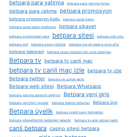
betpara para yatirma
betpara para yatırma formu
betpara promosyon
betpara para çekme
betpara promosyon kodu
betpara sanal bahis
betpara sikayet
betpara sanal bahis platformu
betpara sitesi
betpara sisteminden para
betpara site soru
betpara slot
betpara sorun çözümü
betpara sosyal medya oyun ofisi
betpara telegram
betpara texas hold'em tüm oyun detayları
Betpara tv
betpara tv canli maç
betpara tv canli maç izle
betpara tv izle
Betpara twitter
betpara ve uzman ekibi
Betpara web sitesi
Betpara Whatsapp
Betpara yeni giriş
betpara yatırma adresini değiştir
Betpara üye
betpara çevrimiçi oyunlar
betpara ödeme detayları
Betpara üyelik
betpara üyelik kayıt talimatları
betpara şikayetlerinin nedenleri nelerdir
betpara şu anki adresi nedir
canli betpara
casino sitesi betpara