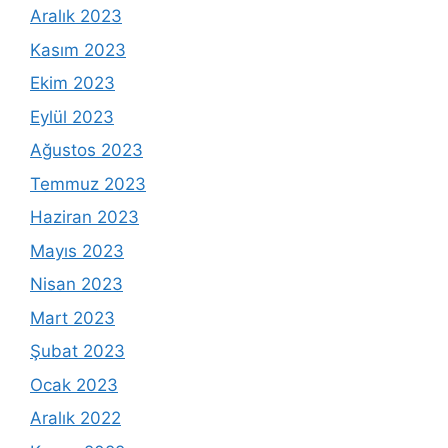
Aralık 2023
Kasım 2023
Ekim 2023
Eylül 2023
Ağustos 2023
Temmuz 2023
Haziran 2023
Mayıs 2023
Nisan 2023
Mart 2023
Şubat 2023
Ocak 2023
Aralık 2022