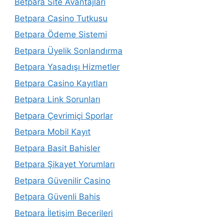
Betpara Site Avantajları
Betpara Casino Tutkusu
Betpara Ödeme Sistemi
Betpara Üyelik Sonlandırma
Betpara Yasadışı Hizmetler
Betpara Casino Kayıtları
Betpara Link Sorunları
Betpara Çevrimiçi Sporlar
Betpara Mobil Kayıt
Betpara Basit Bahisler
Betpara Şikayet Yorumları
Betpara Güvenilir Casino
Betpara Güvenli Bahis
Betpara İletişim Becerileri